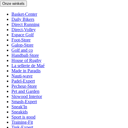
Onze winkels
Basket-Center
Daily Bikers
Direct Running
Direct-Volley
Espace Golf
Foot-Store
Galop-Store
Golf and co
Handball-Store
House of Rugby
La sellerie de Maé
Made in Paradis
Nauti-wave
Padel-Expert
Pecheur-Store
Pet and Garden
Slowood Interior
Smash-Expert
Sneak'In
Sneakids
Sport is good
Training-Fit
Trek-Expert