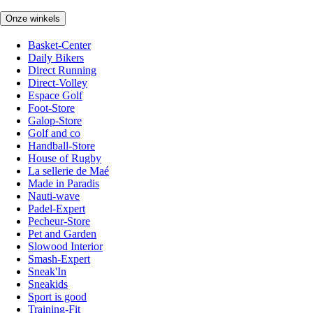
Onze winkels
Basket-Center
Daily Bikers
Direct Running
Direct-Volley
Espace Golf
Foot-Store
Galop-Store
Golf and co
Handball-Store
House of Rugby
La sellerie de Maé
Made in Paradis
Nauti-wave
Padel-Expert
Pecheur-Store
Pet and Garden
Slowood Interior
Smash-Expert
Sneak'In
Sneakids
Sport is good
Training-Fit