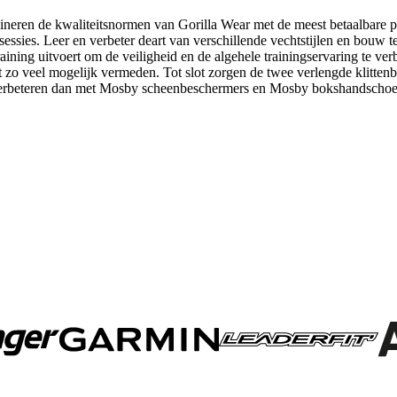
ren de kwaliteitsnormen van Gorilla Wear met de meest betaalbare prij
sies. Leer en verbeter deart van verschillende vechtstijlen en bouw teg
ining uitvoert om de veiligheid en de algehele trainingservaring te ver
dt zo veel mogelijk vermeden. Tot slot zorgen de twee verlengde klitte
verbeteren dan met Mosby scheenbeschermers en Mosby bokshandschoenen