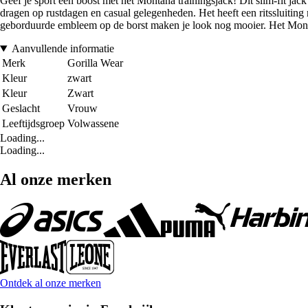
Geef je sport een boost met het Montana trainingsjack! Dit slim-fit jack 
dragen op rustdagen en casual gelegenheden. Het heeft een ritssluitin
geborduurde embleem op de borst maken je look nog mooier. Het Montana
Aanvullende informatie
Merk
Gorilla Wear
Kleur
zwart
Kleur
Zwart
Geslacht
Vrouw
Leeftijdsgroep
Volwassene
Loading...
Loading...
Al onze merken
Ontdek al onze merken