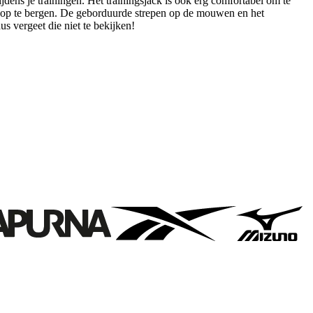
ijdens je trainingen. Het trainingsjack is ook erg comfortabel om te
ig op te bergen. De geborduurde strepen op de mouwen en het
 vergeet die niet te bekijken!