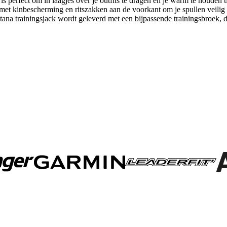
is perfect om in laagjes over je outfits te dragen en je warm te houden t
g met kinbescherming en ritszakken aan de voorkant om je spullen veil
 trainingsjack wordt geleverd met een bijpassende trainingsbroek, dus