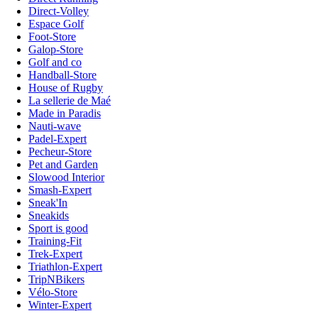
Direct-Volley
Espace Golf
Foot-Store
Galop-Store
Golf and co
Handball-Store
House of Rugby
La sellerie de Maé
Made in Paradis
Nauti-wave
Padel-Expert
Pecheur-Store
Pet and Garden
Slowood Interior
Smash-Expert
Sneak'In
Sneakids
Sport is good
Training-Fit
Trek-Expert
Triathlon-Expert
TripNBikers
Vélo-Store
Winter-Expert