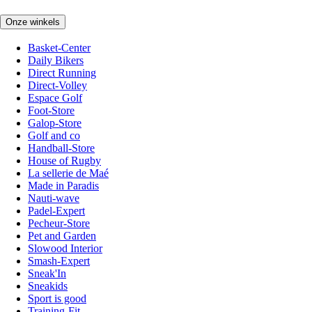
Onze winkels
Basket-Center
Daily Bikers
Direct Running
Direct-Volley
Espace Golf
Foot-Store
Galop-Store
Golf and co
Handball-Store
House of Rugby
La sellerie de Maé
Made in Paradis
Nauti-wave
Padel-Expert
Pecheur-Store
Pet and Garden
Slowood Interior
Smash-Expert
Sneak'In
Sneakids
Sport is good
Training-Fit