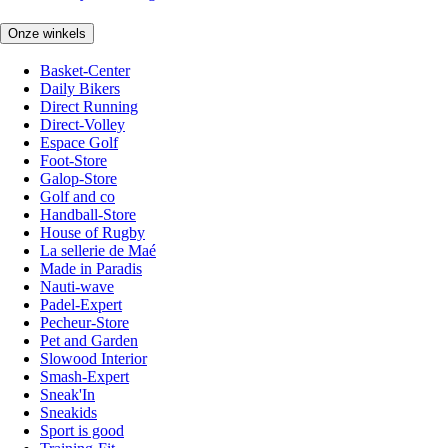
Onze winkels
Basket-Center
Daily Bikers
Direct Running
Direct-Volley
Espace Golf
Foot-Store
Galop-Store
Golf and co
Handball-Store
House of Rugby
La sellerie de Maé
Made in Paradis
Nauti-wave
Padel-Expert
Pecheur-Store
Pet and Garden
Slowood Interior
Smash-Expert
Sneak'In
Sneakids
Sport is good