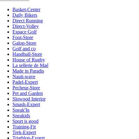
Basket-Center
Daily Bikers
Direct Running
Direct-Volley
Espace Golf
Foot-Store
Galop-Store
Golf and co
Handball-Store
House of Rugby
La sellerie de Maé
Made in Paradis
Nauti-wave
Padel-Expert
Pecheur-Store
Pet and Garden
Slowood Interior
Smash-Expert
Sneak'In
Sneakids
Sport is good
Training-Fit
Trek-Expert
Triathlon-Expert