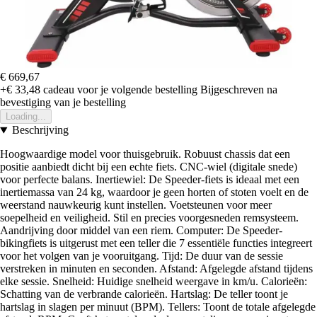
€ 669,67
+€ 33,48
cadeau voor je volgende bestelling
Bijgeschreven na
bevestiging van je bestelling
Loading...
Beschrijving
Hoogwaardige model voor thuisgebruik. Robuust chassis dat een
positie aanbiedt dicht bij een echte fiets. CNC-wiel (digitale snede)
voor perfecte balans. Inertiewiel: De Speeder-fiets is ideaal met een
inertiemassa van 24 kg, waardoor je geen horten of stoten voelt en de
weerstand nauwkeurig kunt instellen. Voetsteunen voor meer
soepelheid en veiligheid. Stil en precies voorgesneden remsysteem.
Aandrijving door middel van een riem. Computer: De Speeder-
bikingfiets is uitgerust met een teller die 7 essentiële functies integreert
voor het volgen van je vooruitgang. Tijd: De duur van de sessie
verstreken in minuten en seconden. Afstand: Afgelegde afstand tijdens
elke sessie. Snelheid: Huidige snelheid weergave in km/u. Calorieën:
Schatting van de verbrande calorieën. Hartslag: De teller toont je
hartslag in slagen per minuut (BPM). Tellers: Toont de totale afgelegde