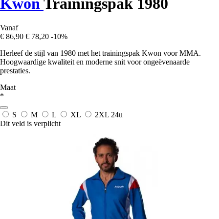
Kwon
Trainingspak 1980
Vanaf
€ 86,90
€ 78,20
-10%
Herleef de stijl van 1980 met het trainingspak Kwon voor MMA.
Hoogwaardige kwaliteit en moderne snit voor ongeëvenaarde
prestaties.
Maat
*
S
M
L
XL
2XL
24u
Dit veld is verplicht