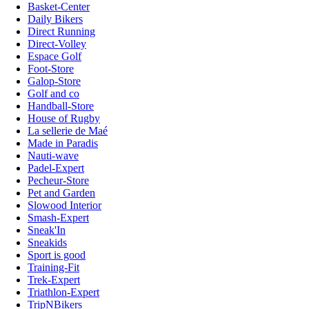
Basket-Center
Daily Bikers
Direct Running
Direct-Volley
Espace Golf
Foot-Store
Galop-Store
Golf and co
Handball-Store
House of Rugby
La sellerie de Maé
Made in Paradis
Nauti-wave
Padel-Expert
Pecheur-Store
Pet and Garden
Slowood Interior
Smash-Expert
Sneak'In
Sneakids
Sport is good
Training-Fit
Trek-Expert
Triathlon-Expert
TripNBikers