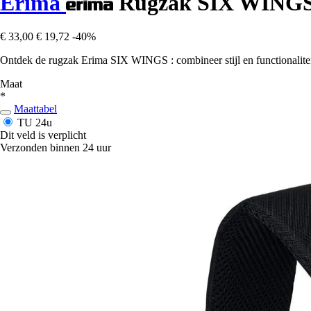
Erima
Rugzak SIX WING
€ 33,00
€ 19,72
-40%
Ontdek de rugzak Erima SIX WINGS : combineer stijl en functionaliteit
Maat
*
Maattabel
TU
24u
Dit veld is verplicht
Verzonden binnen 24 uur