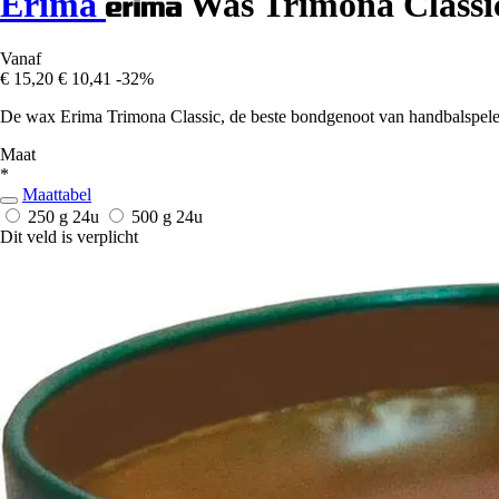
Erima
Was Trimona Classi
Vanaf
€ 15,20
€ 10,41
-32%
De wax Erima Trimona Classic, de beste bondgenoot van handbalspelers
Maat
*
Maattabel
250 g
24u
500 g
24u
Dit veld is verplicht