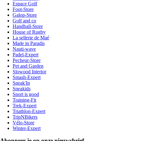
Espace Golf
Foot-Store
Galop-Store
Golf and co
Handball-Store
House of Rugby
La sellerie de Maé
Made in Paradis
Nauti-wave
Padel-Expert
Pecheur-Store
Pet and Garden
Slowood Interior
Smash-Expert
Sneak'In
Sneakids
Sport is good
Training-Fit
Trek-Expert
Triathlon-Expert
TripNBikers
Vélo-Store
Winter-Expert
Abonneer je op onze nieuwsbrief