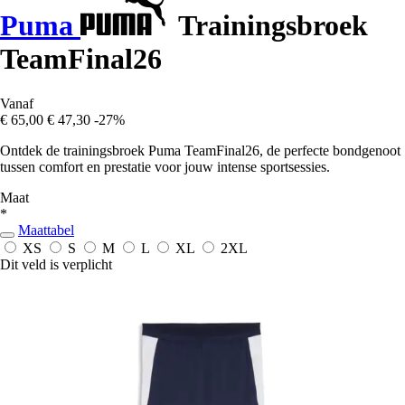
Puma
Trainingsbroek
TeamFinal26
Vanaf
€ 65,00
€ 47,30
-27%
Ontdek de trainingsbroek Puma TeamFinal26, de perfecte bondgenoot
tussen comfort en prestatie voor jouw intense sportsessies.
Maat
*
Maattabel
XS
S
M
L
XL
2XL
Dit veld is verplicht