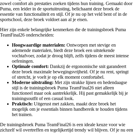
zowel comfort als prestaties zoeken tijdens hun training. Gemaakt door
Puma, een leider in de sportuitrusting, belichaamt deze broek de
essentie van functionaliteit en stijl. Of je nu op het veld bent of in de
sportschool, deze broek voldoet aan al je eisen.
Hier zijn enkele belangrijke kenmerken die de trainingsbroek Puma
TeamFinal26 onderscheiden:
Hoogwaardige materialen:
Ontworpen met stevige en
ademende materialen, biedt deze broek een uitstekende
vochtafvoer, zodat je droog blijft, zelfs tijdens de meest intense
oefeningen.
Optimale comfort:
Dankzij de ergonomische snit garandeert
deze broek maximale bewegingsvrijheid. Of je nu rent, springt
of stretcht, je voelt je op elk moment comfortabel.
Moderne uitstraling:
Met zijn strakke lijnen en hedendaagse
stijl is de trainingsbroek Puma TeamFinal26 niet alleen
functioneel maar ook aantrekkelijk. Hij past gemakkelijk bij je
trainingsoutfit of een casual look.
Praktisch:
Uitgerust met zakken, maakt deze broek het
mogelijk om je essentials binnen handbereik te houden tijdens
het trainen.
De trainingsbroek Puma TeamFinal26 is een ideale keuze voor wie
zichzelf wil overtreffen en tegelijkertijd trendy wil blijven. Of je nu een