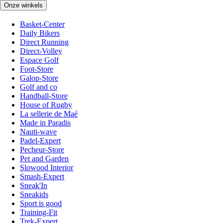
Onze winkels
Basket-Center
Daily Bikers
Direct Running
Direct-Volley
Espace Golf
Foot-Store
Galop-Store
Golf and co
Handball-Store
House of Rugby
La sellerie de Maé
Made in Paradis
Nauti-wave
Padel-Expert
Pecheur-Store
Pet and Garden
Slowood Interior
Smash-Expert
Sneak'In
Sneakids
Sport is good
Training-Fit
Trek-Expert