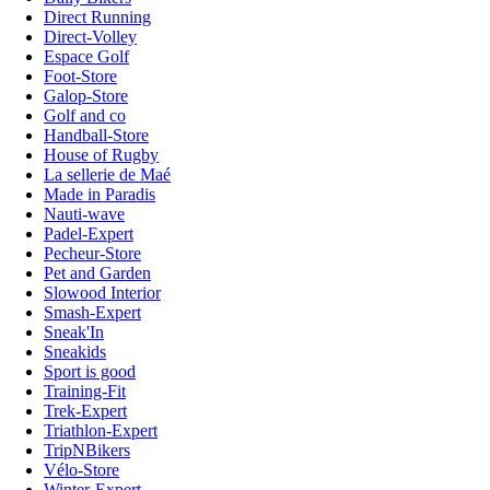
Direct Running
Direct-Volley
Espace Golf
Foot-Store
Galop-Store
Golf and co
Handball-Store
House of Rugby
La sellerie de Maé
Made in Paradis
Nauti-wave
Padel-Expert
Pecheur-Store
Pet and Garden
Slowood Interior
Smash-Expert
Sneak'In
Sneakids
Sport is good
Training-Fit
Trek-Expert
Triathlon-Expert
TripNBikers
Vélo-Store
Winter-Expert