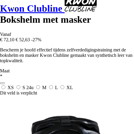
Kwon Clubline
Bokshelm met masker
Vanaf
€ 72,10
€ 52,63
-27%
Bescherm je hoofd effectief tijdens zelfverdedigingstraining met de
bokshelm en masker Kwon Clubline gemaakt van synthetisch leer van
topkwaliteit.
Maat
*
XS
S
24u
M
L
XL
Dit veld is verplicht