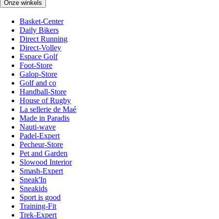
Onze winkels
Basket-Center
Daily Bikers
Direct Running
Direct-Volley
Espace Golf
Foot-Store
Galop-Store
Golf and co
Handball-Store
House of Rugby
La sellerie de Maé
Made in Paradis
Nauti-wave
Padel-Expert
Pecheur-Store
Pet and Garden
Slowood Interior
Smash-Expert
Sneak'In
Sneakids
Sport is good
Training-Fit
Trek-Expert