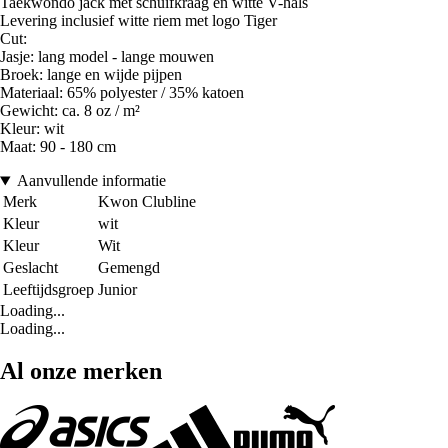
Taekwondo jack met schuifkraag en witte V-hals
Levering inclusief witte riem met logo Tiger
Cut:
Jasje: lang model - lange mouwen
Broek: lange en wijde pijpen
Materiaal: 65% polyester / 35% katoen
Gewicht: ca. 8 oz / m²
Kleur: wit
Maat: 90 - 180 cm
Aanvullende informatie
Merk
Kwon Clubline
Kleur
wit
Kleur
Wit
Geslacht
Gemengd
Leeftijdsgroep
Junior
Loading...
Loading...
Al onze merken