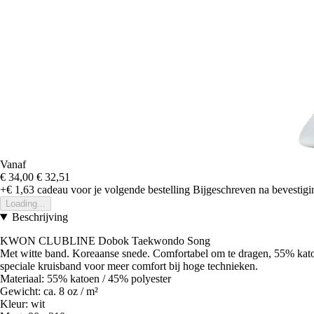
Vanaf
€ 34,00
€ 32,51
+€ 1,63
cadeau voor je volgende bestelling
Bijgeschreven na bevestigin
Loading...
Beschrijving
KWON CLUBLINE Dobok Taekwondo Song
Met witte band. Koreaanse snede. Comfortabel om te dragen, 55% katoen
speciale kruisband voor meer comfort bij hoge technieken.
Materiaal: 55% katoen / 45% polyester
Gewicht: ca. 8 oz / m²
Kleur: wit