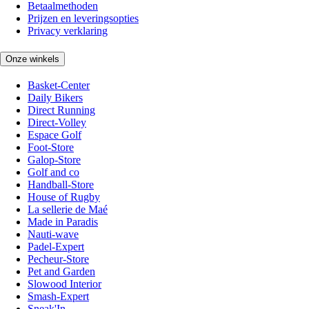
Betaalmethoden
Prijzen en leveringsopties
Privacy verklaring
Onze winkels
Basket-Center
Daily Bikers
Direct Running
Direct-Volley
Espace Golf
Foot-Store
Galop-Store
Golf and co
Handball-Store
House of Rugby
La sellerie de Maé
Made in Paradis
Nauti-wave
Padel-Expert
Pecheur-Store
Pet and Garden
Slowood Interior
Smash-Expert
Sneak'In