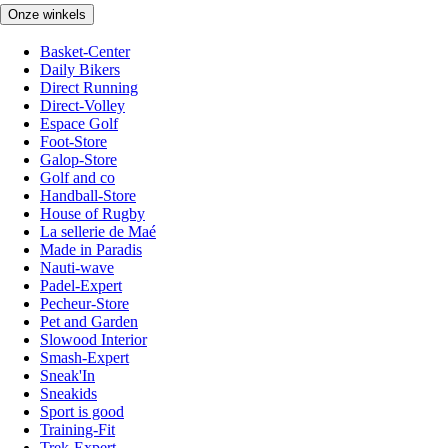
Onze winkels
Basket-Center
Daily Bikers
Direct Running
Direct-Volley
Espace Golf
Foot-Store
Galop-Store
Golf and co
Handball-Store
House of Rugby
La sellerie de Maé
Made in Paradis
Nauti-wave
Padel-Expert
Pecheur-Store
Pet and Garden
Slowood Interior
Smash-Expert
Sneak'In
Sneakids
Sport is good
Training-Fit
Trek-Expert