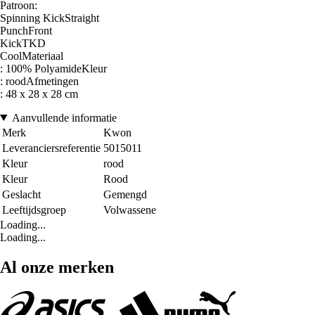
Patroon:
Spinning KickStraight
PunchFront
KickTKD
CoolMateriaal
: 100% PolyamideKleur
: roodAfmetingen
: 48 x 28 x 28 cm
Aanvullende informatie
Merk
Kwon
Leveranciersreferentie
5015011
Kleur
rood
Kleur
Rood
Geslacht
Gemengd
Leeftijdsgroep
Volwassene
Loading...
Loading...
Al onze merken