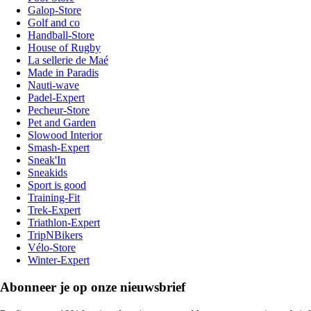
Galop-Store
Golf and co
Handball-Store
House of Rugby
La sellerie de Maé
Made in Paradis
Nauti-wave
Padel-Expert
Pecheur-Store
Pet and Garden
Slowood Interior
Smash-Expert
Sneak'In
Sneakids
Sport is good
Training-Fit
Trek-Expert
Triathlon-Expert
TripNBikers
Vélo-Store
Winter-Expert
Abonneer je op onze nieuwsbrief