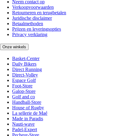
Neem contact op
Verkoopvoorwaarden
Retourneren en terugbetalen
Juridische disclaimer
Betaalmethoden
Prijzen en leveringsopties
Privacy verklaring
Onze winkels
Basket-Center
Daily Bikers
Direct Running
Direct-Volley
Espace Golf
Foot-Store
Galop-Store
Golf and co
Handball-Store
House of Rugby
La sellerie de Maé
Made in Paradis
Nauti-wave
Padel-Expert
Pecheur-Store