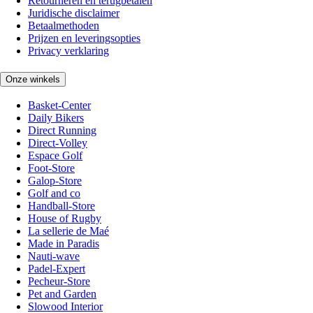
Retourneren en terugbetalen
Juridische disclaimer
Betaalmethoden
Prijzen en leveringsopties
Privacy verklaring
Onze winkels
Basket-Center
Daily Bikers
Direct Running
Direct-Volley
Espace Golf
Foot-Store
Galop-Store
Golf and co
Handball-Store
House of Rugby
La sellerie de Maé
Made in Paradis
Nauti-wave
Padel-Expert
Pecheur-Store
Pet and Garden
Slowood Interior