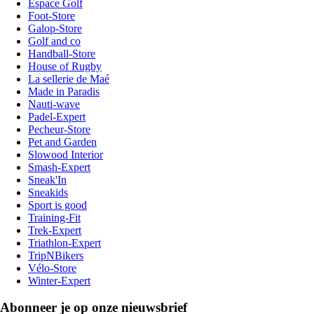
Espace Golf
Foot-Store
Galop-Store
Golf and co
Handball-Store
House of Rugby
La sellerie de Maé
Made in Paradis
Nauti-wave
Padel-Expert
Pecheur-Store
Pet and Garden
Slowood Interior
Smash-Expert
Sneak'In
Sneakids
Sport is good
Training-Fit
Trek-Expert
Triathlon-Expert
TripNBikers
Vélo-Store
Winter-Expert
Abonneer je op onze nieuwsbrief