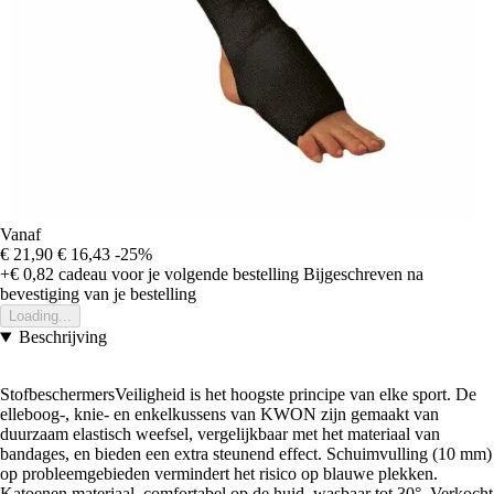
Vanaf
€ 21,90
€ 16,43
-25%
+€ 0,82
cadeau voor je volgende bestelling
Bijgeschreven na
bevestiging van je bestelling
Loading...
Beschrijving
StofbeschermersVeiligheid is het hoogste principe van elke sport. De
elleboog-, knie- en enkelkussens van KWON zijn gemaakt van
duurzaam elastisch weefsel, vergelijkbaar met het materiaal van
bandages, en bieden een extra steunend effect. Schuimvulling (10 mm)
op probleemgebieden vermindert het risico op blauwe plekken.
Katoenen materiaal, comfortabel op de huid, wasbaar tot 30°. Verkocht