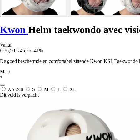
Kwon
Helm taekwondo avec vis
Vanaf
€ 76,50
€ 45,25
-41%
De goed beschermde en comfortabel zittende Kwon KSL Taekwondo helm
Maat
*
XS
24u
S
M
L
XL
Dit veld is verplicht