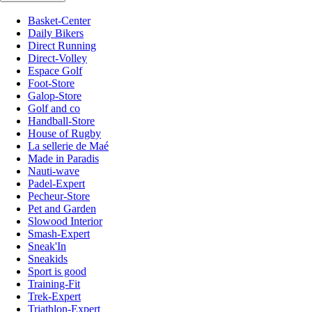
Basket-Center
Daily Bikers
Direct Running
Direct-Volley
Espace Golf
Foot-Store
Galop-Store
Golf and co
Handball-Store
House of Rugby
La sellerie de Maé
Made in Paradis
Nauti-wave
Padel-Expert
Pecheur-Store
Pet and Garden
Slowood Interior
Smash-Expert
Sneak'In
Sneakids
Sport is good
Training-Fit
Trek-Expert
Triathlon-Expert