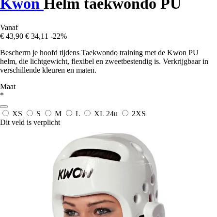
Kwon
Helm taekwondo PU
Vanaf
€ 43,90
€ 34,11
-22%
Bescherm je hoofd tijdens Taekwondo training met de Kwon PU
helm, die lichtgewicht, flexibel en zweetbestendig is. Verkrijgbaar in
verschillende kleuren en maten.
Maat
*
XS
S
M
L
XL
24u
2XS
Dit veld is verplicht