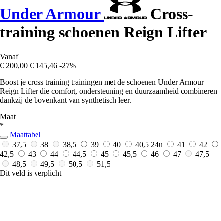
Under Armour
Cross-
training schoenen Reign Lifter
Vanaf
€ 200,00
€ 145,46
-27%
Boost je cross training trainingen met de schoenen Under Armour
Reign Lifter die comfort, ondersteuning en duurzaamheid combineren
dankzij de bovenkant van synthetisch leer.
Maat
*
Maattabel
37,5
38
38,5
39
40
40,5
24u
41
42
42,5
43
44
44,5
45
45,5
46
47
47,5
48,5
49,5
50,5
51,5
Dit veld is verplicht