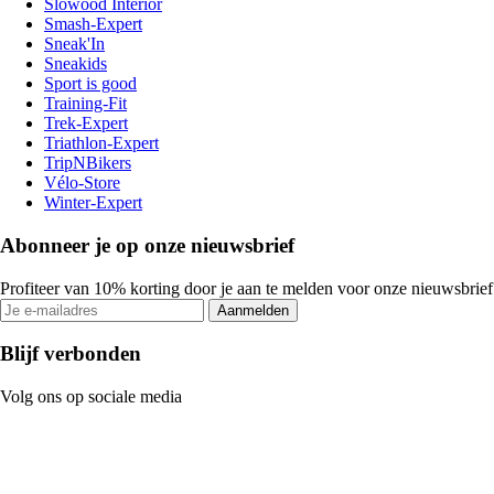
Slowood Interior
Smash-Expert
Sneak'In
Sneakids
Sport is good
Training-Fit
Trek-Expert
Triathlon-Expert
TripNBikers
Vélo-Store
Winter-Expert
Abonneer je op onze nieuwsbrief
Profiteer van 10% korting door je aan te melden voor onze nieuwsbrief
Aanmelden
Blijf verbonden
Volg ons op sociale media