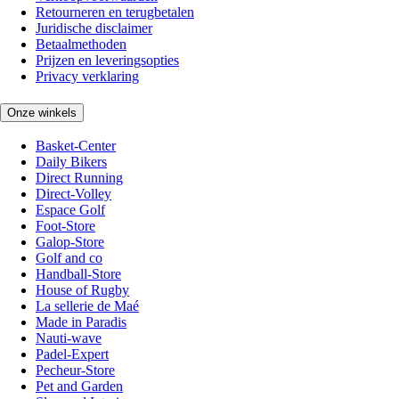
Retourneren en terugbetalen
Juridische disclaimer
Betaalmethoden
Prijzen en leveringsopties
Privacy verklaring
Onze winkels
Basket-Center
Daily Bikers
Direct Running
Direct-Volley
Espace Golf
Foot-Store
Galop-Store
Golf and co
Handball-Store
House of Rugby
La sellerie de Maé
Made in Paradis
Nauti-wave
Padel-Expert
Pecheur-Store
Pet and Garden