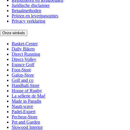
Retourneren en terugbetalen
Juridische disclaimer
Betaalmethoden
Prijzen en leveringsopties
Privacy verklaring
Onze winkels
Basket-Center
Daily Bikers
Direct Running
Direct-Volley
Espace Golf
Foot-Store
Galop-Store
Golf and co
Handball-Store
House of Rugby
La sellerie de Maé
Made in Paradis
Nauti-wave
Padel-Expert
Pecheur-Store
Pet and Garden
Slowood Interior