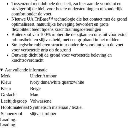
Tussenzool met dubbele densiteit, zachter aan de voorkant en
steviger bij de hiel, voor betere ondersteuning en uitzonderlijk
comfort onder de voet
Nieuwe UA TriBase™ technologie die het contact met de grond
optimaliseert, natuurlijke beweging bevordert en grote
flexibiliteit biedt tijdens krachttrainingsoefeningen
Buitenzool van 100% rubber die de zijkanten omsluit voor extra
robuustheid en slijtvastheid, met een gripband in het midden
Strategische rubberen structuur onder de voorkant van de voet
voor verbeterde grip op de grond
Ontwerp dicht bij de grond voor verbeterde beleving en
krachtsoverdracht
Aanvullende informatie
Merk
Under Armour
Kleur
ivory dune/white quartz/white
Kleur
Beige
Geslacht
Man
Leeftijdsgroep
Volwassene
Hoofdmateriaal
Synthetisch materiaal / textiel
Schoenzool
slijtvast rubber
Loading...
Loading...