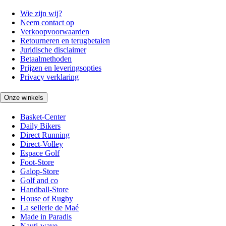
Wie zijn wij?
Neem contact op
Verkoopvoorwaarden
Retourneren en terugbetalen
Juridische disclaimer
Betaalmethoden
Prijzen en leveringsopties
Privacy verklaring
Onze winkels
Basket-Center
Daily Bikers
Direct Running
Direct-Volley
Espace Golf
Foot-Store
Galop-Store
Golf and co
Handball-Store
House of Rugby
La sellerie de Maé
Made in Paradis
Nauti-wave