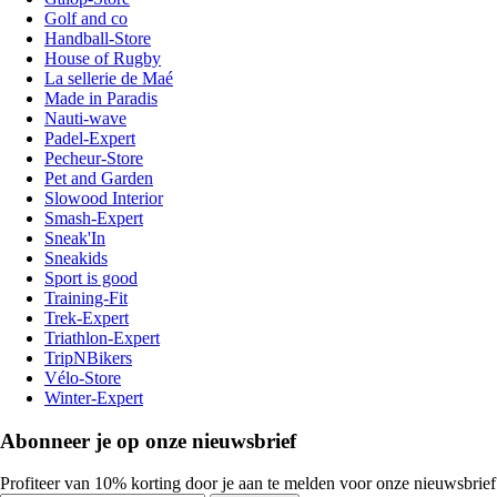
Golf and co
Handball-Store
House of Rugby
La sellerie de Maé
Made in Paradis
Nauti-wave
Padel-Expert
Pecheur-Store
Pet and Garden
Slowood Interior
Smash-Expert
Sneak'In
Sneakids
Sport is good
Training-Fit
Trek-Expert
Triathlon-Expert
TripNBikers
Vélo-Store
Winter-Expert
Abonneer je op onze nieuwsbrief
Profiteer van 10% korting door je aan te melden voor onze nieuwsbrief