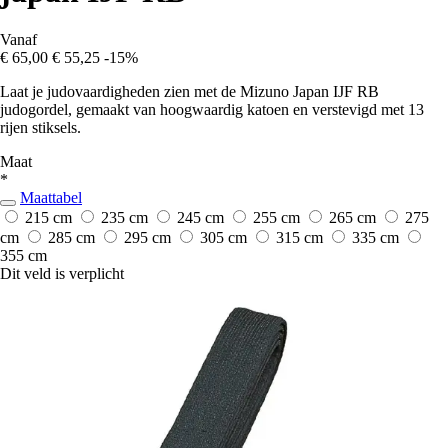
Vanaf
€ 65,00
€ 55,25
-15%
Laat je judovaardigheden zien met de Mizuno Japan IJF RB
judogordel, gemaakt van hoogwaardig katoen en verstevigd met 13
rijen stiksels.
Maat
*
Maattabel
215 cm
235 cm
245 cm
255 cm
265 cm
275
cm
285 cm
295 cm
305 cm
315 cm
335 cm
355 cm
Dit veld is verplicht