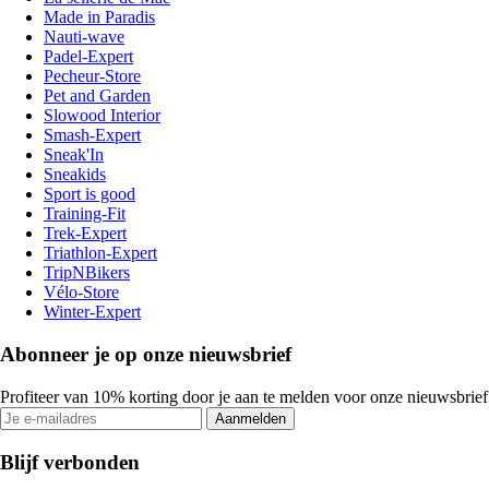
Made in Paradis
Nauti-wave
Padel-Expert
Pecheur-Store
Pet and Garden
Slowood Interior
Smash-Expert
Sneak'In
Sneakids
Sport is good
Training-Fit
Trek-Expert
Triathlon-Expert
TripNBikers
Vélo-Store
Winter-Expert
Abonneer je op onze nieuwsbrief
Profiteer van 10% korting door je aan te melden voor onze nieuwsbrief
Aanmelden
Blijf verbonden