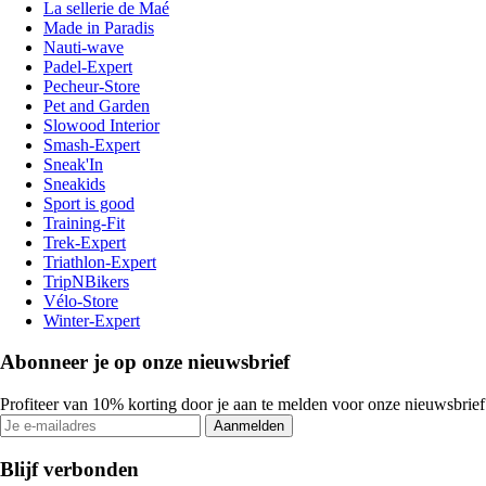
La sellerie de Maé
Made in Paradis
Nauti-wave
Padel-Expert
Pecheur-Store
Pet and Garden
Slowood Interior
Smash-Expert
Sneak'In
Sneakids
Sport is good
Training-Fit
Trek-Expert
Triathlon-Expert
TripNBikers
Vélo-Store
Winter-Expert
Abonneer je op onze nieuwsbrief
Profiteer van 10% korting door je aan te melden voor onze nieuwsbrief
Aanmelden
Blijf verbonden