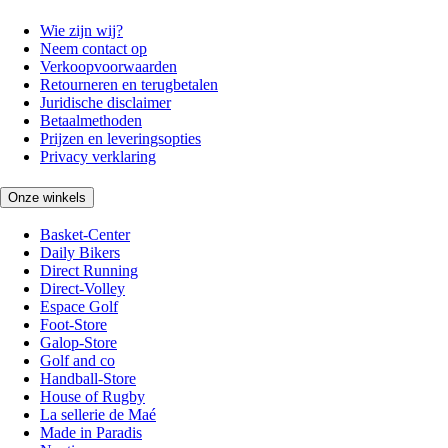
Wie zijn wij?
Neem contact op
Verkoopvoorwaarden
Retourneren en terugbetalen
Juridische disclaimer
Betaalmethoden
Prijzen en leveringsopties
Privacy verklaring
Onze winkels
Basket-Center
Daily Bikers
Direct Running
Direct-Volley
Espace Golf
Foot-Store
Galop-Store
Golf and co
Handball-Store
House of Rugby
La sellerie de Maé
Made in Paradis