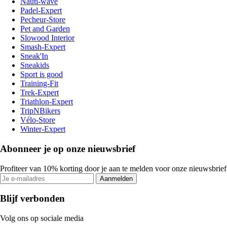
Nauti-wave
Padel-Expert
Pecheur-Store
Pet and Garden
Slowood Interior
Smash-Expert
Sneak'In
Sneakids
Sport is good
Training-Fit
Trek-Expert
Triathlon-Expert
TripNBikers
Vélo-Store
Winter-Expert
Abonneer je op onze nieuwsbrief
Profiteer van 10% korting door je aan te melden voor onze nieuwsbrief
Aanmelden
Blijf verbonden
Volg ons op sociale media