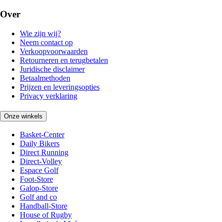
Over
Wie zijn wij?
Neem contact op
Verkoopvoorwaarden
Retourneren en terugbetalen
Juridische disclaimer
Betaalmethoden
Prijzen en leveringsopties
Privacy verklaring
Onze winkels
Basket-Center
Daily Bikers
Direct Running
Direct-Volley
Espace Golf
Foot-Store
Galop-Store
Golf and co
Handball-Store
House of Rugby