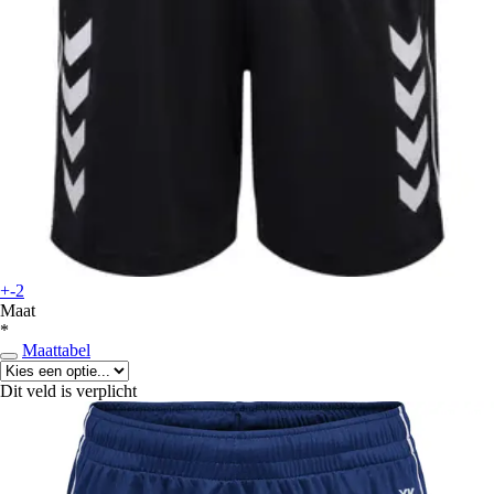
+-2
Maat
*
Maattabel
Dit veld is verplicht