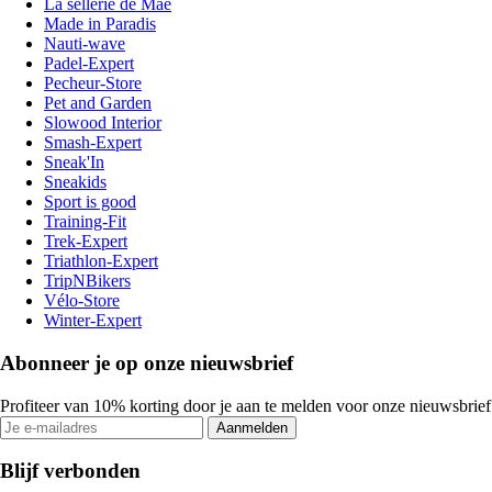
La sellerie de Maé
Made in Paradis
Nauti-wave
Padel-Expert
Pecheur-Store
Pet and Garden
Slowood Interior
Smash-Expert
Sneak'In
Sneakids
Sport is good
Training-Fit
Trek-Expert
Triathlon-Expert
TripNBikers
Vélo-Store
Winter-Expert
Abonneer je op onze nieuwsbrief
Profiteer van 10% korting door je aan te melden voor onze nieuwsbrief
Aanmelden
Blijf verbonden