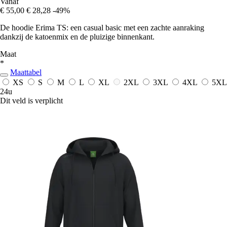
Vanaf
€ 55,00
€ 28,28
-49%
De hoodie Erima TS: een casual basic met een zachte aanraking
dankzij de katoenmix en de pluizige binnenkant.
Maat
*
Maattabel
XS
S
M
L
XL
2XL
3XL
4XL
5XL
24u
Dit veld is verplicht