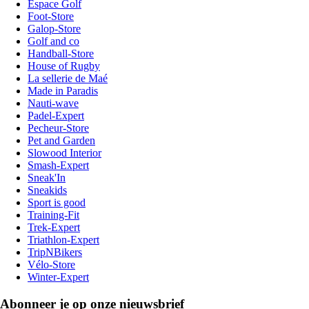
Espace Golf
Foot-Store
Galop-Store
Golf and co
Handball-Store
House of Rugby
La sellerie de Maé
Made in Paradis
Nauti-wave
Padel-Expert
Pecheur-Store
Pet and Garden
Slowood Interior
Smash-Expert
Sneak'In
Sneakids
Sport is good
Training-Fit
Trek-Expert
Triathlon-Expert
TripNBikers
Vélo-Store
Winter-Expert
Abonneer je op onze nieuwsbrief