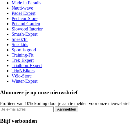
Made in Paradis
Nauti-wave
Padel-Expert
Pecheur-Store
Pet and Garden
Slowood Interior
Smash-Expert
Sneak'In
Sneakids
Sport is good
Training-Fit
Trek-Expert
Triathlon-Expert
TripNBikers
Vélo-Store
Winter-Expert
Abonneer je op onze nieuwsbrief
Profiteer van 10% korting door je aan te melden voor onze nieuwsbrief
Aanmelden
Blijf verbonden