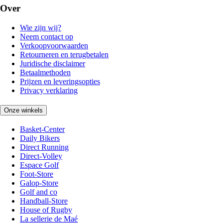
Over
Wie zijn wij?
Neem contact op
Verkoopvoorwaarden
Retourneren en terugbetalen
Juridische disclaimer
Betaalmethoden
Prijzen en leveringsopties
Privacy verklaring
Onze winkels
Basket-Center
Daily Bikers
Direct Running
Direct-Volley
Espace Golf
Foot-Store
Galop-Store
Golf and co
Handball-Store
House of Rugby
La sellerie de Maé