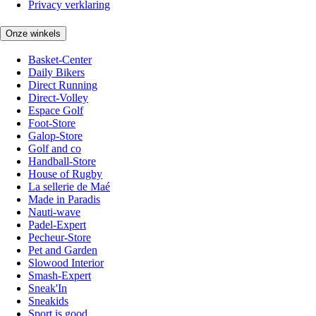
Privacy verklaring
Onze winkels
Basket-Center
Daily Bikers
Direct Running
Direct-Volley
Espace Golf
Foot-Store
Galop-Store
Golf and co
Handball-Store
House of Rugby
La sellerie de Maé
Made in Paradis
Nauti-wave
Padel-Expert
Pecheur-Store
Pet and Garden
Slowood Interior
Smash-Expert
Sneak'In
Sneakids
Sport is good