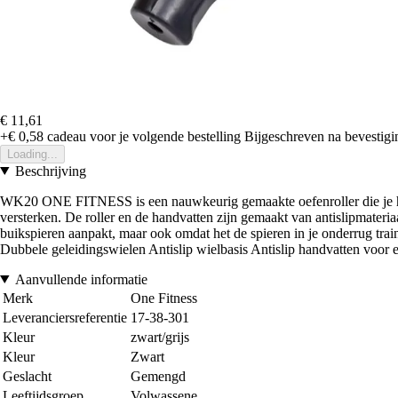
€ 11,61
+€ 0,58
cadeau voor je volgende bestelling
Bijgeschreven na bevestigin
Loading...
Beschrijving
WK20 ONE FITNESS is een nauwkeurig gemaakte oefenroller die je helpt
versterken. De roller en de handvatten zijn gemaakt van antislipmateriaa
buikspieren aanpakt, maar ook omdat het de spieren in je onderrug tra
Dubbele geleidingswielen Antislip wielbasis Antislip handvatten voor 
Aanvullende informatie
Merk
One Fitness
Leveranciersreferentie
17-38-301
Kleur
zwart/grijs
Kleur
Zwart
Geslacht
Gemengd
Leeftijdsgroep
Volwassene