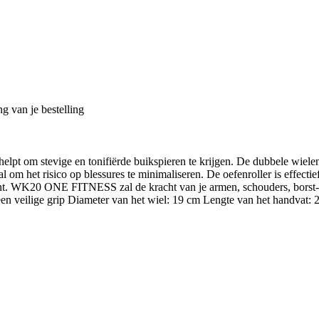
g van je bestelling
 om stevige en tonifiërde buikspieren te krijgen. De dubbele wielen z
l om het risico op blessures te minimaliseren. De oefenroller is effectie
int. WK20 ONE FITNESS zal de kracht van je armen, schouders, borst- e
een veilige grip Diameter van het wiel: 19 cm Lengte van het handvat: 