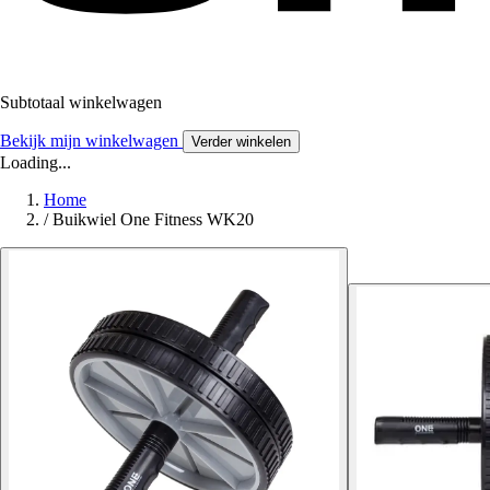
Subtotaal winkelwagen
Bekijk mijn winkelwagen
Verder winkelen
Loading...
Home
/
Buikwiel One Fitness WK20