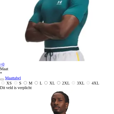
+0
Maat
*
Maattabel
XS
S
M
L
XL
2XL
3XL
4XL
Dit veld is verplicht