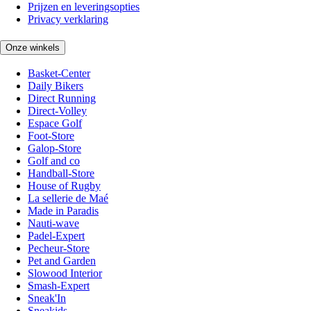
Prijzen en leveringsopties
Privacy verklaring
Onze winkels
Basket-Center
Daily Bikers
Direct Running
Direct-Volley
Espace Golf
Foot-Store
Galop-Store
Golf and co
Handball-Store
House of Rugby
La sellerie de Maé
Made in Paradis
Nauti-wave
Padel-Expert
Pecheur-Store
Pet and Garden
Slowood Interior
Smash-Expert
Sneak'In
Sneakids