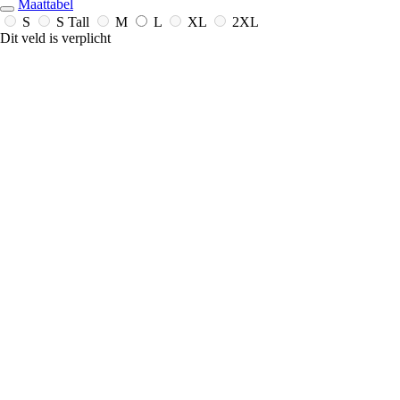
Maattabel
S
S Tall
M
L
XL
2XL
Dit veld is verplicht