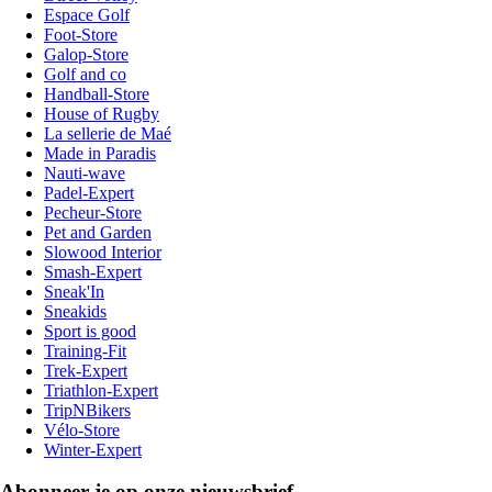
Espace Golf
Foot-Store
Galop-Store
Golf and co
Handball-Store
House of Rugby
La sellerie de Maé
Made in Paradis
Nauti-wave
Padel-Expert
Pecheur-Store
Pet and Garden
Slowood Interior
Smash-Expert
Sneak'In
Sneakids
Sport is good
Training-Fit
Trek-Expert
Triathlon-Expert
TripNBikers
Vélo-Store
Winter-Expert
Abonneer je op onze nieuwsbrief