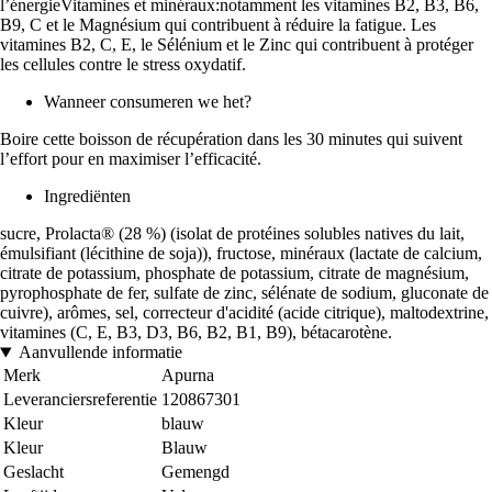
l’énergieVitamines et minéraux:notamment les vitamines B2, B3, B6,
B9, C et le Magnésium qui contribuent à réduire la fatigue. Les
vitamines B2, C, E, le Sélénium et le Zinc qui contribuent à protéger
les cellules contre le stress oxydatif.
Wanneer consumeren we het?
Boire cette boisson de récupération dans les 30 minutes qui suivent
l’effort pour en maximiser l’efficacité.
Ingrediënten
sucre, Prolacta® (28 %) (isolat de protéines solubles natives du lait,
émulsifiant (lécithine de soja)), fructose, minéraux (lactate de calcium,
citrate de potassium, phosphate de potassium, citrate de magnésium,
pyrophosphate de fer, sulfate de zinc, sélénate de sodium, gluconate de
cuivre), arômes, sel, correcteur d'acidité (acide citrique), maltodextrine,
vitamines (C, E, B3, D3, B6, B2, B1, B9), bétacarotène.
Aanvullende informatie
Merk
Apurna
Leveranciersreferentie
120867301
Kleur
blauw
Kleur
Blauw
Geslacht
Gemengd