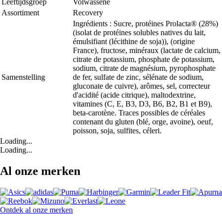
Leeftijdsgroep
Volwassene
Assortiment
Recovery
Ingrédients : Sucre, protéines Prolacta® (28%)
(isolat de protéines solubles natives du lait,
émulsifiant (lécithine de soja)), (origine
France), fructose, minéraux (lactate de calcium,
citrate de potassium, phosphate de potassium,
sodium, citrate de magnésium, pyrophosphate
Samenstelling
de fer, sulfate de zinc, sélénate de sodium,
gluconate de cuivre), arômes, sel, correcteur
d'acidité (acide citrique), maltodextrine,
vitamines (C, E, B3, D3, B6, B2, B1 et B9),
beta-carotène. Traces possibles de céréales
contenant du gluten (blé, orge, avoine), oeuf,
poisson, soja, sulfites, céleri.
Loading...
Loading...
Al onze merken
Ontdek al onze merken