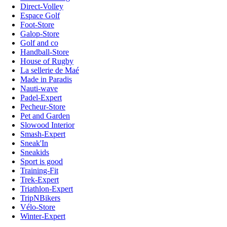
Direct-Volley
Espace Golf
Foot-Store
Galop-Store
Golf and co
Handball-Store
House of Rugby
La sellerie de Maé
Made in Paradis
Nauti-wave
Padel-Expert
Pecheur-Store
Pet and Garden
Slowood Interior
Smash-Expert
Sneak'In
Sneakids
Sport is good
Training-Fit
Trek-Expert
Triathlon-Expert
TripNBikers
Vélo-Store
Winter-Expert