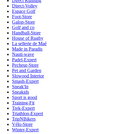
Direct Running
Direct-Volley
Espace Golf
Foot-Store
Galop-Store
Golf and co
Handball-Store
House of Rugby
La sellerie de Maé
Made in Paradis
Nauti-wave
Padel-Expert
Pecheur-Store
Pet and Garden
Slowood Interior
Smash-Expert
Sneak'In
Sneakids
Sport is good
Training-Fit
Trek-Expert
Triathlon-Expert
TripNBikers
Vélo-Store
Winter-Expert