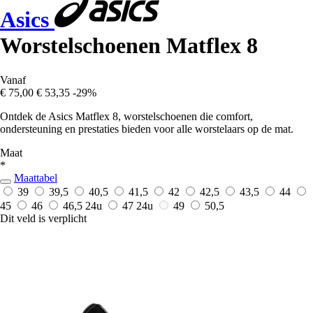
Asics
Worstelschoenen Matflex 8
Vanaf
€ 75,00
€ 53,35
-29%
Ontdek de Asics Matflex 8, worstelschoenen die comfort,
ondersteuning en prestaties bieden voor alle worstelaars op de mat.
Maat
*
Maattabel
39
39,5
40,5
41,5
42
42,5
43,5
44
45
46
46,5
24u
47
24u
49
50,5
Dit veld is verplicht