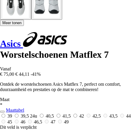
Meer tonen
Asics
Worstelschoenen Matflex 7
Vanaf
€ 75,00
€ 44,11
-41%
Ontdek de worstelschoenen Asics Matflex 7, perfect om comfort,
duurzaamheid en prestaties op de mat te combineren!
Maat
*
Maattabel
39
39,5
24u
40,5
41,5
42
42,5
43,5
44
45
46
46,5
47
49
Dit veld is verplicht