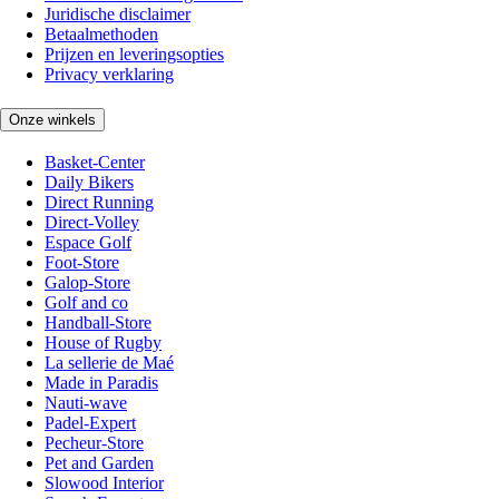
Juridische disclaimer
Betaalmethoden
Prijzen en leveringsopties
Privacy verklaring
Onze winkels
Basket-Center
Daily Bikers
Direct Running
Direct-Volley
Espace Golf
Foot-Store
Galop-Store
Golf and co
Handball-Store
House of Rugby
La sellerie de Maé
Made in Paradis
Nauti-wave
Padel-Expert
Pecheur-Store
Pet and Garden
Slowood Interior