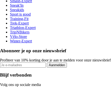
Smash-Expert
Sneak'In
Sneakids
Sport is good
Training-Fit
Trek-Expert
Triathlon-Expert
TripNBikers
Vélo-Store
Winter-Expert
Abonneer je op onze nieuwsbrief
Profiteer van 10% korting door je aan te melden voor onze nieuwsbrief
Aanmelden
Blijf verbonden
Volg ons op sociale media