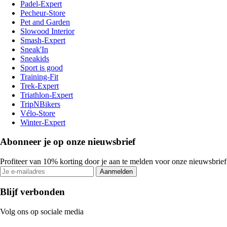
Padel-Expert
Pecheur-Store
Pet and Garden
Slowood Interior
Smash-Expert
Sneak'In
Sneakids
Sport is good
Training-Fit
Trek-Expert
Triathlon-Expert
TripNBikers
Vélo-Store
Winter-Expert
Abonneer je op onze nieuwsbrief
Profiteer van 10% korting door je aan te melden voor onze nieuwsbrief
Aanmelden
Blijf verbonden
Volg ons op sociale media