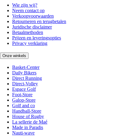
Wie zijn wij?
Neem contact op
Verkoopvoorwaarden
Retourneren en terugbetalen
Juridische disclaimer
Betaalmethoden
Prijzen en leveringsopties
Privacy verklaring
Onze winkels
Basket-Center
Daily Bikers
Direct Running
Direct-Volley
Espace Golf
Foot-Store
Galop-Store
Golf and co
Handball-Store
House of Rugby
La sellerie de Maé
Made in Paradis
Nauti-wave