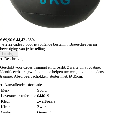
€ 69,90
€ 44,42
-36%
+€ 2,22
cadeau voor je volgende bestelling
Bijgeschreven na
bevestiging van je bestelling
Loading...
Beschrijving
Geschikt voor Cross Training en Crossfit. Zwarte vinyl coating.
Identificeerbaar gewicht om u te helpen uw weg te vinden tijdens de
training. Absorbeert schokken, stuitert niet. Ø 35cm.
Aanvullende informatie
Merk
Sporti
Leveranciersreferentie
044019
Kleur
zwart/paars
Kleur
Zwart
Geslacht
Gemengd