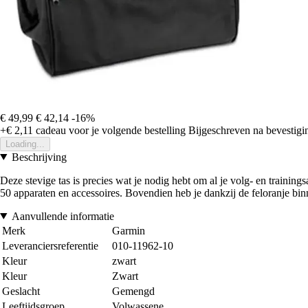
€ 49,99
€ 42,14
-16%
+€ 2,11
cadeau voor je volgende bestelling
Bijgeschreven na bevestigin
Loading...
Beschrijving
Deze stevige tas is precies wat je nodig hebt om al je volg- en trainin
50 apparaten en accessoires. Bovendien heb je dankzij de feloranje binn
Aanvullende informatie
Merk
Garmin
Leveranciersreferentie
010-11962-10
Kleur
zwart
Kleur
Zwart
Geslacht
Gemengd
Leeftijdsgroep
Volwassene