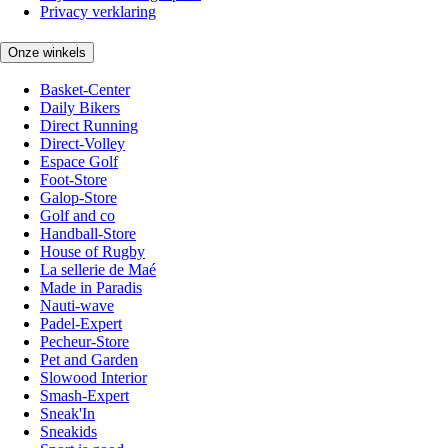
Privacy verklaring
Onze winkels
Basket-Center
Daily Bikers
Direct Running
Direct-Volley
Espace Golf
Foot-Store
Galop-Store
Golf and co
Handball-Store
House of Rugby
La sellerie de Maé
Made in Paradis
Nauti-wave
Padel-Expert
Pecheur-Store
Pet and Garden
Slowood Interior
Smash-Expert
Sneak'In
Sneakids