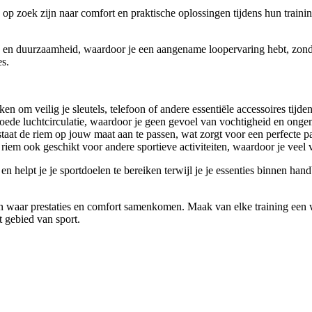
e op zoek zijn naar comfort en praktische oplossingen tijdens hun trai
d en duurzaamheid, waardoor je een aangename loopervaring hebt, zon
es.
n om veilig je sleutels, telefoon of andere essentiële accessoires tijden
de luchtcirculatie, waardoor je geen gevoel van vochtigheid en ongemak
 staat de riem op jouw maat aan te passen, wat zorgt voor een perfecte 
em ook geschikt voor andere sportieve activiteiten, waardoor je veel v
en helpt je je sportdoelen te bereiken terwijl je je essenties binnen ha
waar prestaties en comfort samenkomen. Maak van elke training een wa
t gebied van sport.