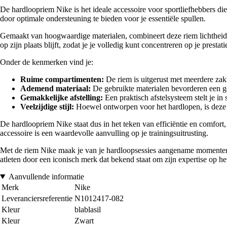
De hardloopriem Nike is het ideale accessoire voor sportliefhebbers di
door optimale ondersteuning te bieden voor je essentiële spullen.
Gemaakt van hoogwaardige materialen, combineert deze riem lichthei
op zijn plaats blijft, zodat je je volledig kunt concentreren op je prestati
Onder de kenmerken vind je:
Ruime compartimenten:
De riem is uitgerust met meerdere zakke
Ademend materiaal:
De gebruikte materialen bevorderen een goe
Gemakkelijke afstelling:
Een praktisch afstelsysteem stelt je in
Veelzijdige stijl:
Hoewel ontworpen voor het hardlopen, is deze ri
De hardloopriem Nike staat dus in het teken van efficiëntie en comfort, 
accessoire is een waardevolle aanvulling op je trainingsuitrusting.
Met de riem Nike maak je van je hardloopsessies aangename momenten 
atleten door een iconisch merk dat bekend staat om zijn expertise op he
Aanvullende informatie
Merk
Nike
Leveranciersreferentie
N1012417-082
Kleur
blablasil
Kleur
Zwart