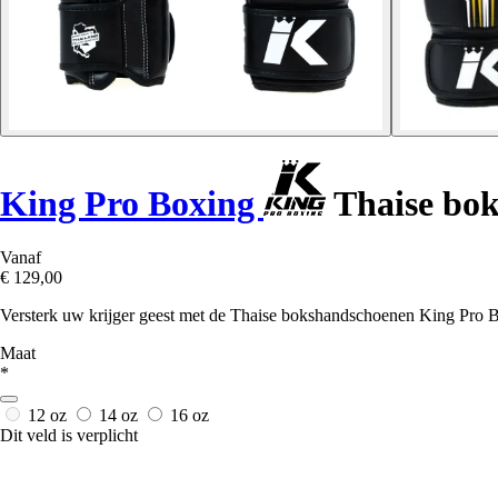
King Pro Boxing
Thaise bo
Vanaf
€ 129,00
Versterk uw krijger geest met de Thaise bokshandschoenen King Pro B
Maat
*
12 oz
14 oz
16 oz
Dit veld is verplicht