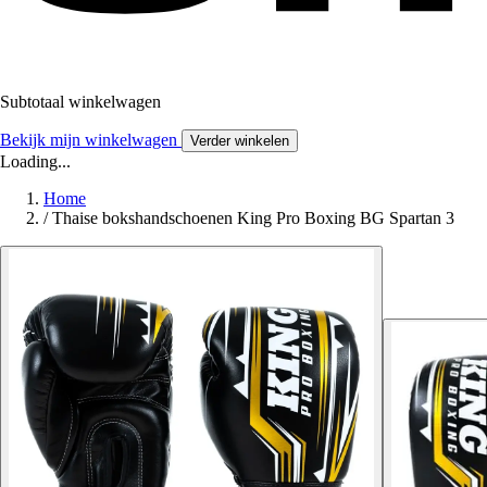
Subtotaal winkelwagen
Bekijk mijn winkelwagen
Verder winkelen
Loading...
Home
/
Thaise bokshandschoenen King Pro Boxing BG Spartan 3