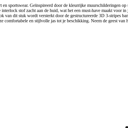
en sportswear. Geïnspireerd door de kleurrijke muurschilderingen op st
erlock stof zacht aan de huid, wat het een must-have maakt voor in je vri
 van dit stuk wordt versterkt door de gestructureerde 3D 3-stripes ban
eze comfortabele en stijlvolle jas tot je beschikking. Neem de geest van