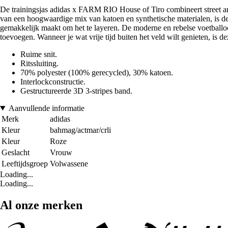
De trainingsjas adidas x FARM RIO House of Tiro combineert street art 
van een hoogwaardige mix van katoen en synthetische materialen, is de int
gemakkelijk maakt om het te layeren. De moderne en rebelse voetballook
toevoegen. Wanneer je wat vrije tijd buiten het veld wilt genieten, is d
Ruime snit.
Ritssluiting.
70% polyester (100% gerecycled), 30% katoen.
Interlockconstructie.
Gestructureerde 3D 3-stripes band.
Aanvullende informatie
Merk
adidas
Kleur
bahmag/actmar/crli
Kleur
Roze
Geslacht
Vrouw
Leeftijdsgroep
Volwassene
Loading...
Loading...
Al onze merken