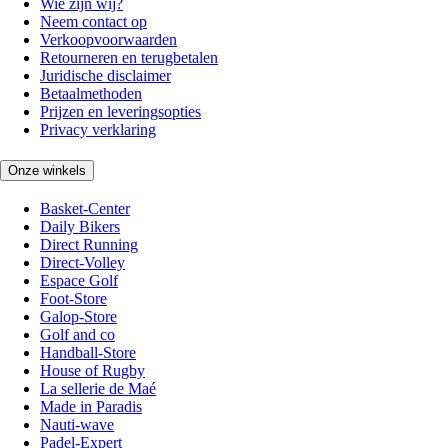
Wie zijn wij?
Neem contact op
Verkoopvoorwaarden
Retourneren en terugbetalen
Juridische disclaimer
Betaalmethoden
Prijzen en leveringsopties
Privacy verklaring
Onze winkels
Basket-Center
Daily Bikers
Direct Running
Direct-Volley
Espace Golf
Foot-Store
Galop-Store
Golf and co
Handball-Store
House of Rugby
La sellerie de Maé
Made in Paradis
Nauti-wave
Padel-Expert