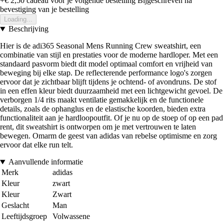
+€ 2,50
cadeau voor je volgende bestelling
Bijgeschreven na
bevestiging van je bestelling
Loading...
Beschrijving
Hier is de adi365 Seasonal Mens Running Crew sweatshirt, een
combinatie van stijl en prestaties voor de moderne hardloper. Met een
standaard pasvorm biedt dit model optimaal comfort en vrijheid van
beweging bij elke stap. De reflecterende performance logo's zorgen
ervoor dat je zichtbaar blijft tijdens je ochtend- of avondruns. De stof
in een effen kleur biedt duurzaamheid met een lichtgewicht gevoel. De
verborgen 1/4 rits maakt ventilatie gemakkelijk en de functionele
details, zoals de ophanglus en de elastische koorden, bieden extra
functionaliteit aan je hardloopoutfit. Of je nu op de stoep of op een pad
rent, dit sweatshirt is ontworpen om je met vertrouwen te laten
bewegen. Omarm de geest van adidas van rebelse optimisme en zorg
ervoor dat elke run telt.
Aanvullende informatie
Merk
adidas
Kleur
zwart
Kleur
Zwart
Geslacht
Man
Leeftijdsgroep
Volwassene