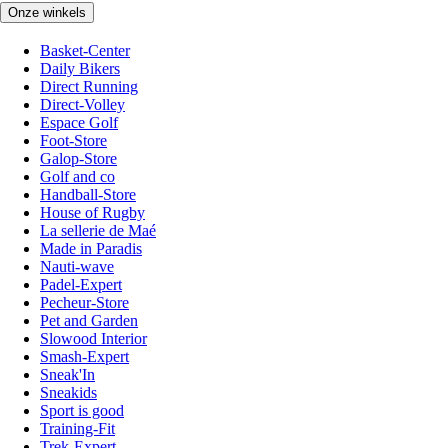
Onze winkels
Basket-Center
Daily Bikers
Direct Running
Direct-Volley
Espace Golf
Foot-Store
Galop-Store
Golf and co
Handball-Store
House of Rugby
La sellerie de Maé
Made in Paradis
Nauti-wave
Padel-Expert
Pecheur-Store
Pet and Garden
Slowood Interior
Smash-Expert
Sneak'In
Sneakids
Sport is good
Training-Fit
Trek-Expert